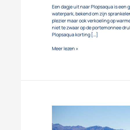
Een dagje uit naar Plopsaqua is een 
waterpark, bekend om zijn sprankelend
plezier maar ook verkoeling op warme
niet te zwaar op de portemonnee druk
Plopsaqua korting […]
Meer lezen »
Dit
mag
je
zeker