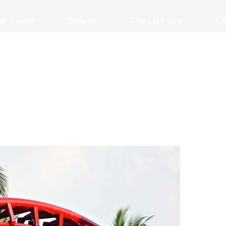
ervoeren
Scooter
Zoals De Step
El