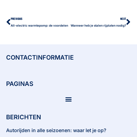
Vorige
Vo
PREVIOUS
NEXT
All-electric warmtepomp: de voordelen
Wanneer heb je stalen rijplaten nodig?
CONTACTINFORMATIE
PAGINAS
BERICHTEN
Autorijden in alle seizoenen: waar let je op?